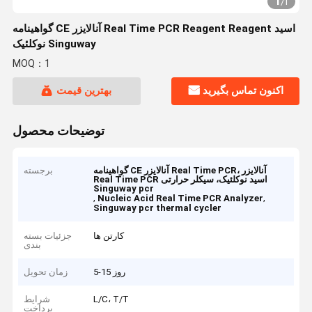
1
/
1
گواهینامه CE آنالایزر Real Time PCR Reagent Reagent اسید
نوکلئیک Singuway
MOQ：1
اکنون تماس بگیرید
بهترین قیمت
توضیحات محصول
گواهینامه CE آنالایزر Real Time PCR، آنالایزر
برجسته
Real Time PCR اسید نوکلئیک، سیکلر حرارتی
Singuway pcr
,
,
Nucleic Acid Real Time PCR Analyzer
Singuway pcr thermal cycler
کارتن ها
جزئیات بسته
بندی
5-15 روز
زمان تحویل
L/C، T/T
شرایط
پرداخت