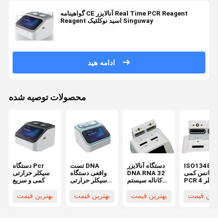
گواهینامه CE آنالایزر Real Time PCR Reagent
Reagent اسید نوکلئیک Singuway
ادامه هید
محصولات توصیه شده
ISO13485
دستگاه آنالایزر
تست DNA
دستگاه Pcr
رسانس کمی
DNA RNA 32
واقعی دستگاه
سیکلر حرارتی
PCR سیکلر 4
کاناله سیستم
سیکلر حرارتی
کمی و سریع
کانالی PCR
تشخیص واقعی
Singuway RT
PCR کوچک
PCR
ترین قیمت
بهترین قیمت
بهترین قیمت
بهترین قیمت