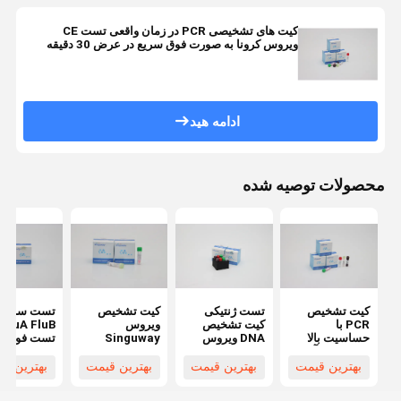
کیت های تشخیصی PCR در زمان واقعی تست CE
ویروس کرونا به صورت فوق سریع در عرض 30 دقیقه
ادامه هید
محصولات توصیه شده
کیت تشخیص
تست ژنتیکی
کیت تشخیص
تست سریع
PCR با
کیت تشخیص
ویروس
B
حساسیت بالا
DNA ویروس
Singuway
جهش های آلفا
هاری PCR با
HSV II PCR
PCR کیت
بتا دلتا گاما برای
ISO9001
فلورسنت کمی
اسید نوکلئی
بهترین قیمت
بهترین قیمت
بهترین قیمت
بهترین ق
آزمایشگاه با
ISO13485
برای آزمایش
کیت های ت
استفاده از
ژنتیکی
سینگوی