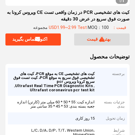
1
1
/
کیت های تشخیصی PCR در زمان واقعی تست CE ویروس کرونا به
صورت فوق سریع در عرض 30 دقیقه
قیمت：USD1.99~2.99 Test
MOQ：100 مجموعه
بهترین قیمت
اکنون تماس بگیرید
توضیحات محصول
برجسته
کیت های تشخیصی CE به موقع PCR، کیت های
تشخیصی فوق سریع به موقع PCR، کیت تست فوق
سریع کرونا ویروس pcr
,
,
Ultrafast Real Time PCR Diagnostic Kits
Ultrafast coronavirus pcr test kit
جزئیات بسته
اندازه کیت: 55 * 50 * 60 میلی متر (کارتن) اندازه
بندی
جعبه بسته بندی: 53 * 45 * 35 سانتی متر
زمان تحویل
15 روز کاری
شرایط
L/C، D/A، D/P، T/T، Western Union،
پرداخت
MoneyGram